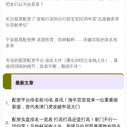
吧友们认为会是谁？
长沙股票配资 广发银行深圳分行获宝安区25年度“志愿服务突
出贡献单位”
宁波股票配资网 龙团胜雪、琼林毓粹……宋徽宗取的茶名有
多美
专业的股票配资平台 成名大作《重生2002之金钱人生》，最
值得回味的细节，惊喜不断，脑洞不停！
最新文章
配资平台排名前10名 喜讯！海牛官宣迎来一位重量级
1、
新援，曾代表津门虎攻破申花大门
配资实盘排名一览表 打高打高还是打高！射门不行一
2、
切归零！足协杯河南止步，新援马拉尼昂暴露致命弱点