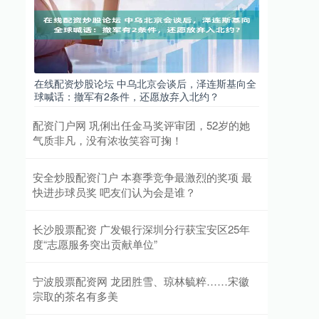
在线配资炒股论坛 中乌北京会谈后，泽连斯基向全
球喊话：撤军有2条件，还愿放弃入北约？
配资门户网 巩俐出任金马奖评审团，52岁的她
气质非凡，没有浓妆笑容可掬！
安全炒股配资门户 本赛季竞争最激烈的奖项 最
快进步球员奖 吧友们认为会是谁？
长沙股票配资 广发银行深圳分行获宝安区25年
度“志愿服务突出贡献单位”
宁波股票配资网 龙团胜雪、琼林毓粹……宋徽
宗取的茶名有多美