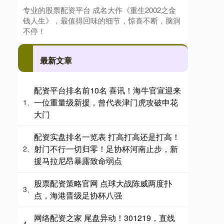
专业的股票配资平台 成名大作《重生2002之金
钱人生》，最值得回味的细节，惊喜不断，脑洞
不停！
最新文章
配资平台排名前10名 喜讯！海牛官宣迎来
一位重量级新援，曾代表津门虎攻破申花
1、
大门
配资实盘排名一览表 打高打高还是打高！
射门不行一切归零！足协杯河南止步，新
2、
援马拉尼昂暴露致命弱点
股票配资策略官网 点球大战陈威两度扑
3、
点，海港晋级足协杯八强
网络配资之家 尾盘异动！301219，直线
4、