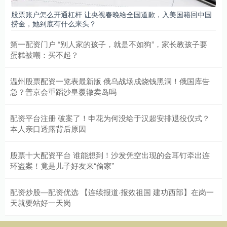
股票账户怎么开通杠杆 让央视春晚给全国道歉，入美国籍回中国
捞金，她到底有什么来头？
第一配资门户 “别人家的孩子，就是不如狗”，家长教孩子要
蛋糕被嘲：买不起？
温州股票配资一览表最新版 俄乌战场成烧钱黑洞！俄国库告
急？普京会重蹈沙皇覆辙卖岛吗
配资平台注册 破案了！申花为何没给于汉超安排退役仪式？
本人亲口透露背后原因
股票十大配资平台 谁能想到！沙发凭空出现的金耳钉牵出连
环盗案！竟是儿子好友来“偷家”
配资炒股—配资优选 【连续报道·报效祖国 建功西部】在岗一
天就要站好一天岗