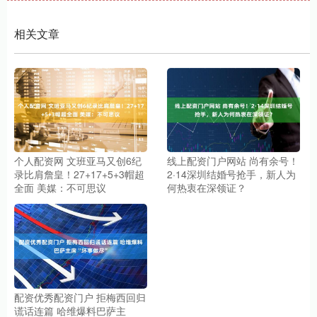
相关文章
个人配资网 文班亚马又创6纪
线上配资门户网站 尚有余号！
录比肩詹皇！27+17+5+3帽超
2·14深圳结婚号抢手，新人为
全面 美媒：不可思议
何热衷在深领证？
配资优秀配资门户 拒梅西回归
谎话连篇 哈维爆料巴萨主