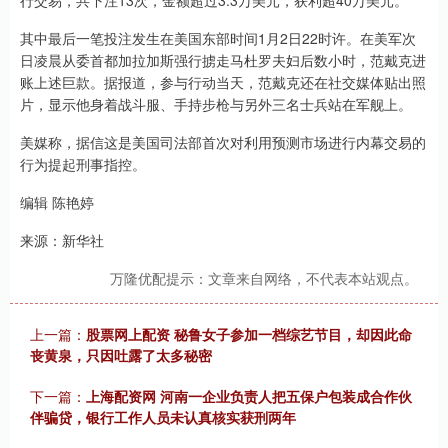
行交易，共下注13次，金额超过3.3万美元，获利超40万美元。
其中最后一笔投注发生在美国东部时间1月2日22时许。在美军次
日凌晨从委首都加拉加斯强行掳走马杜罗夫妇后数小时，范戴克进
账上述巨款。据报道，参与行动当天，范戴克还在社交媒体贴出照
片，显示他身着战斗服、手持步枪与另外三名士兵站在军舰上。
美媒称，据信这是美国司法部首次对利用预测市场进行内幕交易的
行为提起刑事指控。
编辑 陈艳婷
来源：新华社
万隆优配提示：文章来自网络，不代表本站观点。
上一篇：
股票网上配资 秘鲁女子参加一档综艺节目，却因此命
丧黄泉，只因吐露了太多秘密
下一篇：
上海配资网 河南一企业负责人把五保户包装成合作伙
伴骗贷，银行工作人员未认真核实获刑两年