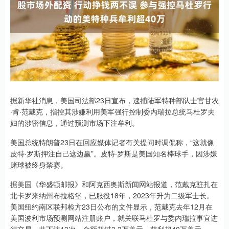
据新华社消息，美国司法部23日宣布，逮捕陆军特种部队士官甘农
·肯·范戴克，指控其涉嫌利用美军强行控制委内瑞拉总统马杜罗夫
妇的涉密信息，通过预测市场下注牟利。
美国总统特朗普23日在回应媒体记者有关提问时调侃称，“这就像
皮特·罗斯押注自己这边赢”。皮特·罗斯是美国知名棒球手，因涉嫌
赌球被终身禁赛。
据美国《华盛顿邮报》和阿克西奥斯新闻网站报道，范戴克驻扎在
北卡罗来纳州布拉格堡，已服役18年，2023年升为二级军士长。
美国纽约南区联邦检方23日公布的文件显示，范戴克去年12月在
美国波利市场预测网站注册账户，就关联马杜罗与委内瑞拉事宜进